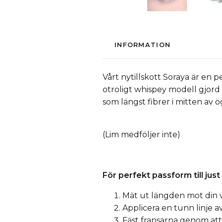
INFORMATION
Vårt nytillskott Soraya är en pe
otroligt whispey modell gjord 
som längst fibrer i mitten av 
(Lim medföljer inte)
För perfekt passform till jus
Mät ut längden mot din va
Applicera en tunn linje a
Fäst fransarna genom att