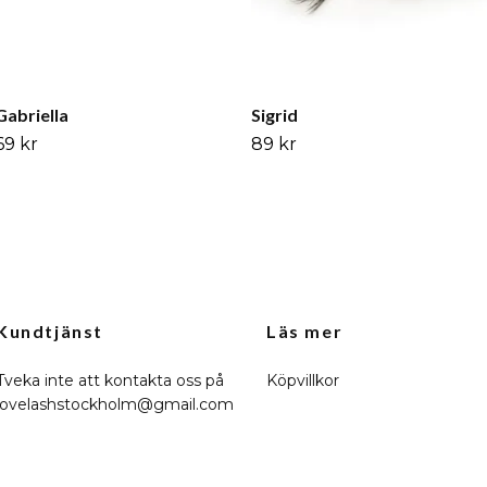
Gabriella
Sigrid
69 kr
89 kr
Kundtjänst
Läs mer
Tveka inte att kontakta oss på
Köpvillkor
lovelashstockholm@gmail.com