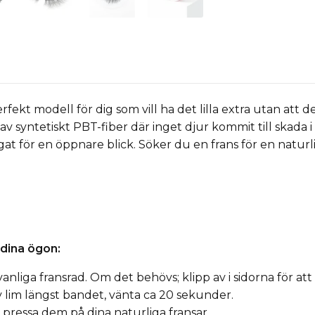
rfekt modell för dig som vill ha det lilla extra utan att d
av syntetiskt PBT-fiber där inget djur kommit till skada 
ögat för en öppnare blick. Söker du en frans för en naturl
t dina ögon:
nliga fransrad. Om det behövs; klipp av i sidorna för att
v lim längst bandet, vänta ca 20 sekunder.
 pressa dem på dina naturliga fransar.