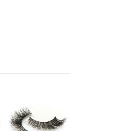
Sienna
89 kr