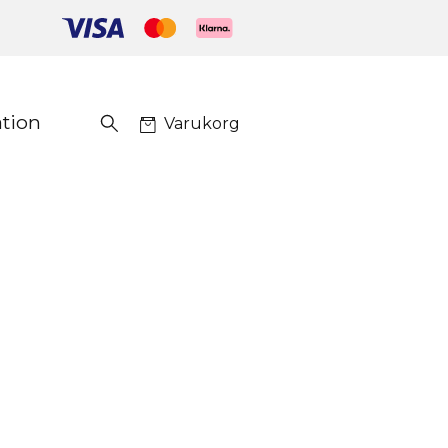
ation
Varukorg
a